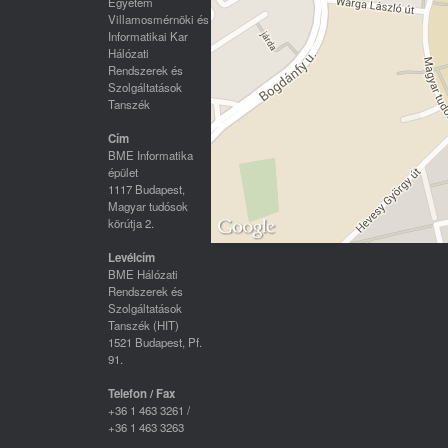
Egyetem
Villamosmérnöki és
Informatikai Kar
Hálózati
Rendszerek és
Szolgáltatások
Tanszék
Cím
BME Informatika
épület
1117 Budapest,
Magyar tudósok
körútja 2.
Levélcím
BME Hálózati
Rendszerek és
Szolgáltatások
Tanszék (HIT)
1521 Budapest, Pf.
91.
Telefon / Fax
+36 1 463 3261 /
+36 1 463 3263