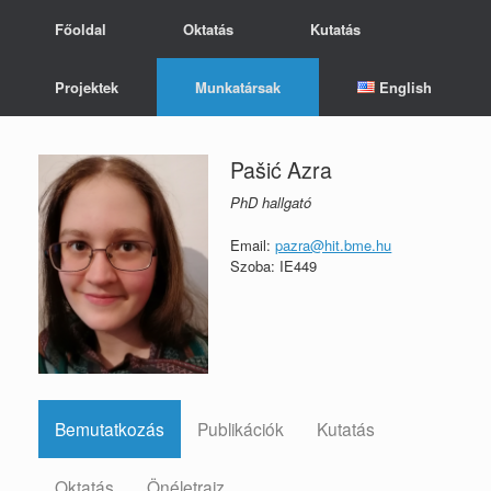
Skip
Főoldal
Oktatás
Kutatás
to
content
Projektek
Munkatársak
English
Pašić Azra
PhD hallgató
Email:
pazra@hit.bme.hu
Szoba: IE449
Bemutatkozás
Publikációk
Kutatás
Oktatás
Önéletrajz