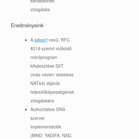
kérdéseinek
vizsgálata
Eredményeink
A
siitperf
nevű, RFC
8219 szerint működő
mérőprogram
kifejlesztése SIIT
(más néven: stateless
NAT64) átjárók
teljesítőképességének
vizsgálatára
Authoritative DNS
szerver
implementációk
(BIND, YADIFA, NSD,