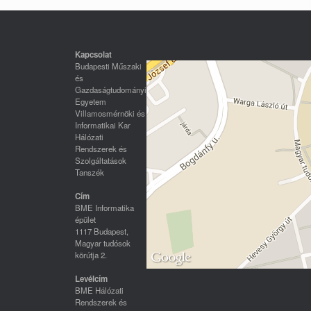
Kapcsolat
Budapesti Műszaki
és
Gazdaságtudományi
Egyetem
Villamosmérnöki és
Informatikai Kar
Hálózati
Rendszerek és
Szolgáltatások
Tanszék
Cím
BME Informatika
épület
1117 Budapest,
Magyar tudósok
körútja 2.
Levélcím
BME Hálózati
Rendszerek és