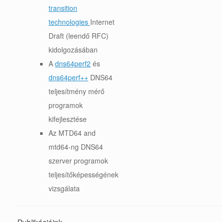
transition
technologies
Internet
Draft (leendő RFC)
kidolgozásában
A
dns64perf2
és
dns64perf++
DNS64
teljesítmény mérő
programok
kifejlesztése
Az MTD64 and
mtd64-ng DNS64
szerver programok
teljesítőképességének
vizsgálata