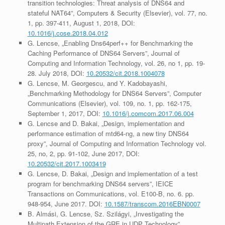
transition technologies: Threat analysis of DNS64 and
stateful NAT64”, Computers & Security (Elsevier), vol. 77, no.
1, pp. 397-411, August 1, 2018, DOI:
10.1016/j.cose.2018.04.012
G. Lencse, „Enabling Dns64perf++ for Benchmarking the
Caching Performance of DNS64 Servers”, Journal of
Computing and Information Technology, vol. 26, no 1, pp. 19-
28. July 2018, DOI:
10.20532/cit.2018.1004078
G. Lencse, M. Georgescu, and Y. Kadobayashi,
„Benchmarking Methodology for DNS64 Servers”, Computer
Communications (Elsevier), vol. 109, no. 1, pp. 162-175,
September 1, 2017, DOI:
10.1016/j.comcom.2017.06.004
G. Lencse and D. Bakai, „Design, implementation and
performance estimation of mtd64-ng, a new tiny DNS64
proxy”, Journal of Computing and Information Technology vol.
25, no, 2, pp. 91-102, June 2017, DOI:
10.20532/cit.2017.1003419
G. Lencse, D. Bakai, „Design and implementation of a test
program for benchmarking DNS64 servers”, IEICE
Transactions on Communications, vol. E100-B, no. 6. pp.
948-954, June 2017. DOI:
10.1587/transcom.2016EBN0007
B. Almási, G. Lencse, Sz. Szilágyi, „Investigating the
Multipath Extension of the GRE in UDP Technology”,