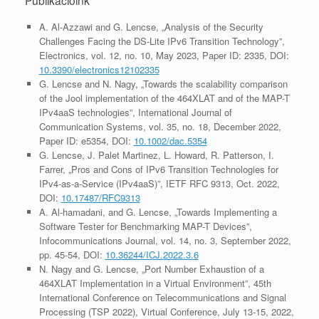
Publikációink
A. Al-Azzawi and G. Lencse, „Analysis of the Security
Challenges Facing the DS-Lite IPv6 Transition Technology”,
Electronics, vol. 12, no. 10, May 2023, Paper ID: 2335, DOI:
10.3390/electronics12102335
G. Lencse and N. Nagy, „Towards the scalability comparison
of the Jool implementation of the 464XLAT and of the MAP-T
IPv4aaS technologies”, International Journal of
Communication Systems, vol. 35, no. 18, December 2022,
Paper ID: e5354, DOI:
10.1002/dac.5354
G. Lencse, J. Palet Martinez, L. Howard, R. Patterson, I.
Farrer, „Pros and Cons of IPv6 Transition Technologies for
IPv4-as-a-Service (IPv4aaS)”, IETF RFC 9313, Oct. 2022,
DOI:
10.17487/RFC9313
A. Al-hamadani, and G. Lencse, „Towards Implementing a
Software Tester for Benchmarking MAP-T Devices”,
Infocommunications Journal, vol. 14, no. 3, September 2022,
pp. 45-54, DOI:
10.36244/ICJ.2022.3.6
N. Nagy and G. Lencse, „Port Number Exhaustion of a
464XLAT Implementation in a Virtual Environment”, 45th
International Conference on Telecommunications and Signal
Processing (TSP 2022), Virtual Conference, July 13-15, 2022,