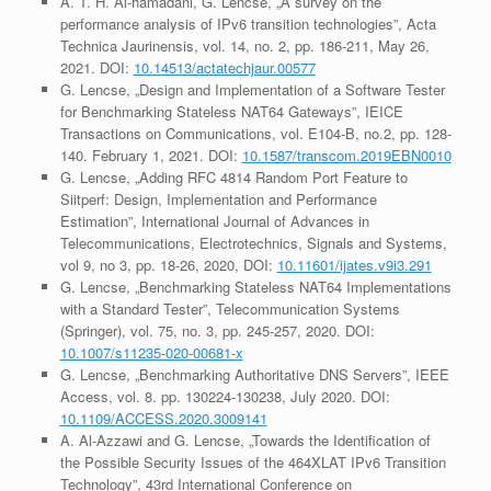
A. T. H. Al-hamadani, G. Lencse, „A survey on the
performance analysis of IPv6 transition technologies”, Acta
Technica Jaurinensis, vol. 14, no. 2, pp. 186-211, May 26,
2021. DOI:
10.14513/actatechjaur.00577
G. Lencse, „Design and Implementation of a Software Tester
for Benchmarking Stateless NAT64 Gateways”, IEICE
Transactions on Communications, vol. E104-B, no.2, pp. 128-
140. February 1, 2021. DOI:
10.1587/transcom.2019EBN0010
G. Lencse, „Adding RFC 4814 Random Port Feature to
Siitperf: Design, Implementation and Performance
Estimation”, International Journal of Advances in
Telecommunications, Electrotechnics, Signals and Systems,
vol 9, no 3, pp. 18-26, 2020, DOI:
10.11601/ijates.v9i3.291
G. Lencse, „Benchmarking Stateless NAT64 Implementations
with a Standard Tester”, Telecommunication Systems
(Springer), vol. 75, no. 3, pp. 245-257, 2020. DOI:
10.1007/s11235-020-00681-x
G. Lencse, „Benchmarking Authoritative DNS Servers”, IEEE
Access, vol. 8. pp. 130224-130238, July 2020. DOI:
10.1109/ACCESS.2020.3009141
A. Al-Azzawi and G. Lencse, „Towards the Identification of
the Possible Security Issues of the 464XLAT IPv6 Transition
Technology”, 43rd International Conference on