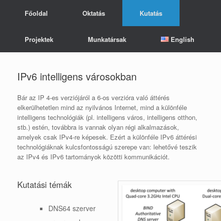
Skip
Főoldal
Oktatás
Kutatás
to
content
Projektek
Munkatársak
English
IPv6 intelligens városokban
Bár az IP 4-es verziójáról a 6-os verzióra való áttérés
elkerülhetetlen mind az nyilvános Internet, mind a különféle
intelligens technológiák (pl. intelligens város, intelligens otthon,
stb.) estén, továbbra is vannak olyan régi alkalmazások,
amelyek csak IPv4-re képesek. Ezért a különféle IPv6 áttérési
technológiáknak kulcsfontosságú szerepe van: lehetővé teszik
az IPv4 és IPv6 tartományok közötti kommunikációt.
Kutatási témák
DNS64 szerver