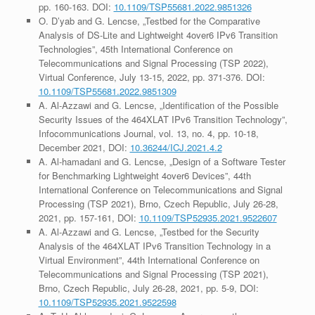
pp. 160-163. DOI:
10.1109/TSP55681.2022.9851326
O. D’yab and G. Lencse, „Testbed for the Comparative
Analysis of DS-Lite and Lightweight 4over6 IPv6 Transition
Technologies”, 45th International Conference on
Telecommunications and Signal Processing (TSP 2022),
Virtual Conference, July 13-15, 2022, pp. 371-376. DOI:
10.1109/TSP55681.2022.9851309
A. Al-Azzawi and G. Lencse, „Identification of the Possible
Security Issues of the 464XLAT IPv6 Transition Technology”,
Infocommunications Journal, vol. 13, no. 4, pp. 10-18,
December 2021, DOI:
10.36244/ICJ.2021.4.2
A. Al-hamadani and G. Lencse, „Design of a Software Tester
for Benchmarking Lightweight 4over6 Devices”, 44th
International Conference on Telecommunications and Signal
Processing (TSP 2021), Brno, Czech Republic, July 26-28,
2021, pp. 157-161, DOI:
10.1109/TSP52935.2021.9522607
A. Al-Azzawi and G. Lencse, „Testbed for the Security
Analysis of the 464XLAT IPv6 Transition Technology in a
Virtual Environment”, 44th International Conference on
Telecommunications and Signal Processing (TSP 2021),
Brno, Czech Republic, July 26-28, 2021, pp. 5-9, DOI:
10.1109/TSP52935.2021.9522598