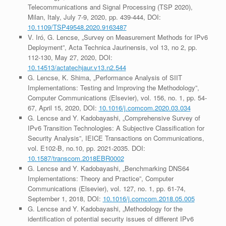
Telecommunications and Signal Processing (TSP 2020),
Milan, Italy, July 7-9, 2020, pp. 439-444, DOI:
10.1109/TSP49548.2020.9163487
V. Iró, G. Lencse, „Survey on Measurement Methods for IPv6
Deployment”, Acta Technica Jaurinensis, vol 13, no 2, pp.
112-130, May 27, 2020, DOI:
10.14513/actatechjaur.v13.n2.544
G. Lencse, K. Shima, „Performance Analysis of SIIT
Implementations: Testing and Improving the Methodology”,
Computer Communications (Elsevier), vol. 156, no. 1, pp. 54-
67, April 15, 2020, DOI:
10.1016/j.comcom.2020.03.034
G. Lencse and Y. Kadobayashi, „Comprehensive Survey of
IPv6 Transition Technologies: A Subjective Classification for
Security Analysis”, IEICE Transactions on Communications,
vol. E102-B, no.10, pp. 2021-2035. DOI:
10.1587/transcom.2018EBR0002
G. Lencse and Y. Kadobayashi, „Benchmarking DNS64
Implementations: Theory and Practice”, Computer
Communications (Elsevier), vol. 127, no. 1, pp. 61-74,
September 1, 2018, DOI:
10.1016/j.comcom.2018.05.005
G. Lencse and Y. Kadobayashi, „Methodology for the
identification of potential security issues of different IPv6