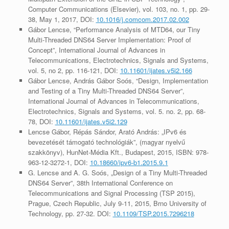
Computer Communications (Elsevier), vol. 103, no. 1, pp. 29-
38, May 1, 2017, DOI:
10.1016/j.comcom.2017.02.002
Gábor Lencse, “Performance Analysis of MTD64, our Tiny
Multi-Threaded DNS64 Server Implementation: Proof of
Concept”, International Journal of Advances in
Telecommunications, Electrotechnics, Signals and Systems,
vol. 5, no 2, pp. 116-121, DOI:
10.11601/ijates.v5i2.166
Gábor Lencse, András Gábor Soós, “Design, Implementation
and Testing of a Tiny Multi-Threaded DNS64 Server”,
International Journal of Advances in Telecommunications,
Electrotechnics, Signals and Systems, vol. 5. no. 2, pp. 68-
78, DOI:
10.11601/ijates.v5i2.129
Lencse Gábor, Répás Sándor, Arató András: „IPv6 és
bevezetését támogató technológiák”, (magyar nyelvű
szakkönyv), HunNet-Média Kft., Budapest, 2015, ISBN: 978-
963-12-3272-1, DOI:
10.18660/ipv6-b1.2015.9.1
G. Lencse and A. G. Soós, „Design of a Tiny Multi-Threaded
DNS64 Server”, 38th International Conference on
Telecommunications and Signal Processing (TSP 2015),
Prague, Czech Republic, July 9-11, 2015, Brno University of
Technology, pp. 27-32. DOI:
10.1109/TSP.2015.7296218