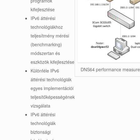
programok
kifejlesztése
IPv6 áttérési
technológiákhoz
teljesítmény mérési
(benchmarking)
módszertan és
eszközök kifejlesztése
DNS64 performance measure
Különféle IPv6
áttérési technológiák
egyes implementációi
teljesítőképességének
vizsgálata
IPv6 áttérési
technológiák
biztonsági