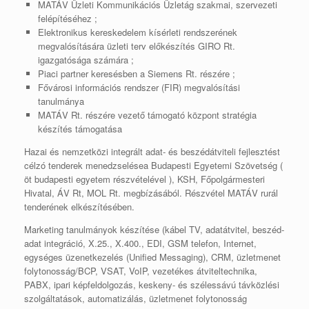
MATÁV Üzleti Kommunikációs Üzletág szakmai, szervezeti
felépítéséhez ;
Elektronikus kereskedelem kísérleti rendszerének
megvalósítására üzleti terv előkészítés GIRO Rt.
igazgatósága számára ;
Piaci partner keresésben a Siemens Rt. részére ;
Fővárosi információs rendszer (FIR) megvalósítási
tanulmánya
MATÁV Rt. részére vezető támogató központ stratégia
készítés támogatása
Hazai és nemzetközi integrált adat- és beszédátviteli fejlesztést
célzó tenderek menedzselésea Budapesti Egyetemi Szövetség (
öt budapesti egyetem részvételével ), KSH, Főpolgármesteri
Hivatal, ÁV Rt, MOL Rt. megbízásából. Részvétel MATÁV rurál
tenderének elkészítésében.
Marketing tanulmányok készítése (kábel TV, adatátvitel, beszéd-
adat integráció, X.25., X.400., EDI, GSM telefon, Internet,
egységes üzenetkezelés (Unified Messaging), CRM, üzletmenet
folytonosság/BCP, VSAT, VoIP, vezetékes átviteltechnika,
PABX, ipari képfeldolgozás, keskeny- és szélessávú távközlési
szolgáltatások, automatizálás, üzletmenet folytonosság