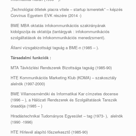
„Technológiai ötletek piacra vitele – startup ismeretek” – képzés
Corvinus Egyetem EVK részére (2014 -)
BME MBA oktatás infokommunikációs szakirányának
kidolgozója és oktatója (tantárgyak : infokommunikációs
szolgáltatások és infokommunikációs menedzsment).
Állami vizsgabizottsági tagság a BME-n (1985 – ).
Társadalmi funkciók :
MTA Távközlési Rendszerek Bizottsága tagság (1985-90)
HTE Kommunikációs Marketing Klub (KOMA) – szakosztály
alelnök (1997-2000)
BME Villamosmérnöki és Informatikai Kar címzetes docense
(1996 – ), a Hálózati Rendszerek és Szolgáltatások Tanszék
óraadója (1985 – )
Hiradástechnikai Tudományos Egyesület – tag (1973- ), alelnök
(1990 -1996)
HTE Hírlevél alapító főszerkesztő (1985-90)