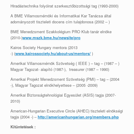
Hiradástechnika folyóirat szerkesztőbizottsági tag (1993-2000)
A BME Villamosmérnöki és Informatikai Kar Tanácsa által
adományozott tiszteleti docens cím tulajdonosa (2002 – )
BME Menedzsment Szakkolégium PRO Klub tanár elnöke
(2010-)
www.mszk.bme.hu/newsite/pro
Kairos Society Hungary mentora (2013
-) (
www.kairossociety.hu/about-us/mentors/
)
Amerikai Villamosmérnök Szövetség ( IEEE ) – tag – (1987 – )
Magyar Tagozat- alapító (1987-), treasurer (1987 – 1990)
Amerikai Projekt Menedzsment Szövetség (PMI) – tag – (2004
-), Magyar Tagozat elnökhelyettese – (2005 -2009)
Amerikai Biztonságtehnológiai Egyesület (ASIS) tagja (2007-
2010)
American-Hungarian Executive Circle (AHEC) tiszteleti elnökségi
tagja (2004 -) –
http://americanhungarian.org/members.php
Kitüntetések :