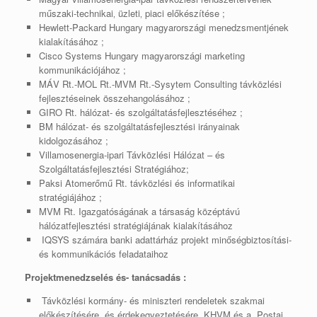
műszaki-technikai‚ üzleti‚ piaci előkészítése ;
Hewlett-Packard Hungary magyarországi menedzsmentjének
kialakításához ;
Cisco Systems Hungary magyarországi marketing
kommunikációjához ;
MÁV Rt.-MOL Rt.-MVM Rt.-Sysytem Consulting távközlési
fejlesztéseinek összehangolásához ;
GIRO Rt. hálózat- és szolgáltatásfejlesztéséhez ;
BM hálózat- és szolgáltatásfejlesztési irányainak
kidolgozásához ;
Villamosenergia-ipari Távközlési Hálózat – és
Szolgáltatásfejlesztési Stratégiához;
Paksi Atomerőmű Rt. távközlési és informatikai
stratégiájához ;
MVM Rt. Igazgatóságának a társaság középtávú
hálózatfejlesztési stratégiájának kialakításához
IQSYS számára banki adattárház projekt minőségbiztosítási-
és kommunikációs feladataihoz
Projektmenedzselés és- tanácsadás :
Távközlési kormány- és miniszteri rendeletek szakmai
előkészítésére és érdekegyeztetésére KHVM és a Postai