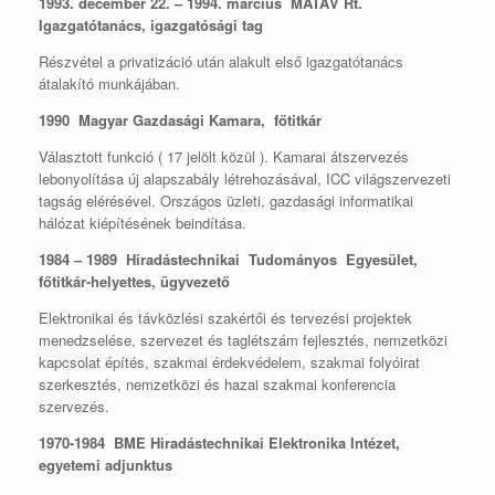
1993. december 22. – 1994. március MATÁV Rt.
Igazgatótanács, igazgatósági tag
Részvétel a privatizáció után alakult első igazgatótanács
átalakító munkájában.
1990 Magyar Gazdasági Kamara, főtitkár
Választott funkció ( 17 jelölt közül ). Kamarai átszervezés
lebonyolítása új alapszabály létrehozásával, ICC világszervezeti
tagság elérésével. Országos üzleti, gazdasági informatikai
hálózat kiépítésének beindítása.
1984 – 1989 Hiradástechnikai Tudományos Egyesület,
főtitkár-helyettes, ügyvezető
Elektronikai és távközlési szakértői és tervezési projektek
menedzselése, szervezet és taglétszám fejlesztés, nemzetközi
kapcsolat építés, szakmai érdekvédelem, szakmai folyóirat
szerkesztés, nemzetközi és hazai szakmai konferencia
szervezés.
1970-1984 BME Hiradástechnikai Elektronika Intézet,
egyetemi adjunktus