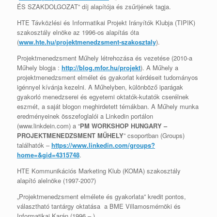
ÉS SZAKDOLGOZAT” díj alapítója és zsűrijének tagja.
HTE Távközlési és Informatikai Projekt Irányítók Klubja (TIPIK)
szakosztály elnöke az 1996-os alapítás óta
(
www.hte.hu/projektmenedzsment-szakosztaly
).
Projektmenedzsment Műhely létrehozása és vezetése (2010-a
Műhely blogja :
http://blog.mfor.hu/projekt
). A Műhely a
projektmenedzsment elmélet és gyakorlat kérdéseit tudományos
igénnyel kívánja kezelni. A Műhelyben, különböző iparágak
gyakorló menedzserei és egyetemi oktatók-kutatók cserélnek
eszmét, a saját blogon meghirdetett témákban. A Műhely munka
eredményeinek összefoglalói a
Linkedin portálon
(www.linkdein.com) a “
PM WORKSHOP HUNGARY –
PROJEKTMENEDZSMENT MŰHELY
” csoportban (Groups)
találhatók –
https://www.linkedin.com/groups?
home=&gid=4315748
.
HTE Kommunikációs Marketing Klub (KOMA) szakosztály
alapító alelnöke (1997-2007)
„Projektmenedzsment elmélete és gyakorlata” kredit pontos,
választható tantárgy oktatása a BME Villamosmérnöki és
Informatikai Karán (1996 – ).