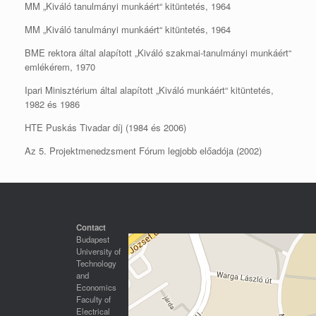
MM „Kiváló tanulmányi munkáért“ kitüntetés, 1964
MM „Kiváló tanulmányi munkáért“ kitüntetés, 1964
BME rektora által alapított „Kiváló szakmai-tanulmányi munkáért“
emlékérem, 1970
Ipari Minisztérium által alapított „Kiváló munkáért“ kitüntetés,
1982 és 1986
HTE Puskás Tivadar díj (1984 és 2006)
Az 5. Projektmenedzsment Fórum legjobb előadója (2002)
Contact
Budapest
University of
Technology
and
Economics
Faculty of
Electrical