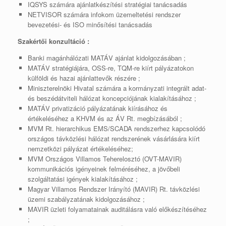
IQSYS számára ajánlatkészítési stratégiai tanácsadás
NETVISOR számára infokom üzemeltetési rendszer
bevezetési- és ISO minősítési tanácsadás
Szakértői konzultáció :
Banki magánhálózati MATÁV ajánlat kidolgozásában ;
MATÁV stratégiájára, OSS-re, TQM-re kiírt pályázatokon
külföldi és hazai ajánlattevők részére ;
Miniszterelnöki Hivatal számára a kormányzati integrált adat-
és beszédátviteli hálózat koncepciójának kialakításához ;
MATÁV privatizáció pályázatának kiírásához és
értékeléséhez a KHVM és az ÁV Rt. megbízásából ;
MVM Rt. hierarchikus EMS/SCADA rendszerhez kapcsolódó
országos távközlési hálózat rendszerének vásárlására kiírt
nemzetközi pályázat értékeléséhez;
MVM Országos Villamos Teherelosztó (OVT-MAVIR)
kommunikációs igényeinek felméréséhez, a jövőbeli
szolgáltatási igények kialakításához ;
Magyar Villamos Rendszer Irányító (MAVIR) Rt. távközlési
üzemi szabályzatának kidolgozásához ;
MAVIR üzleti folyamatainak auditálásra való előkészítéséhez
;