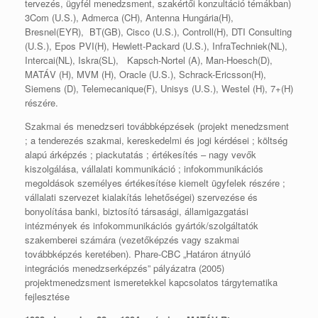
tervezés, ügyfél menedzsment, szakértői konzultáció témákban)
3Com (U.S.), Admerca (CH), Antenna Hungária(H),
Bresnel(EYR), BT(GB), Cisco (U.S.), Controll(H), DTI Consulting
(U.S.), Epos PVI(H), Hewlett-Packard (U.S.), InfraTechniek(NL),
Intercai(NL), Iskra(SL), Kapsch-Nortel (A), Man-Hoesch(D),
MATÁV (H), MVM (H), Oracle (U.S.), Schrack-Ericsson(H),
Siemens (D), Telemecanique(F), Unisys (U.S.), Westel (H), 7+(H)
részére.
Szakmai és menedzseri továbbképzések (projekt menedzsment
; a tenderezés szakmai, kereskedelmi és jogi kérdései ; költség
alapú árképzés ; piackutatás ; értékesítés – nagy vevők
kiszolgálása, vállalati kommunikáció ; infokommunikációs
megoldások személyes értékesítése kiemelt ügyfelek részére ;
vállalati szervezet kialakítás lehetőségei) szervezése és
bonyolítása banki, biztosító társasági, államigazgatási
intézmények és infokommunikációs gyártók/szolgáltatók
szakemberei számára (vezetőképzés vagy szakmai
továbbképzés keretében). Phare-CBC „Határon átnyúló
integrációs menedzserképzés” pályázatra (2005)
projektmenedzsment ismeretekkel kapcsolatos tárgytematika
fejlesztése