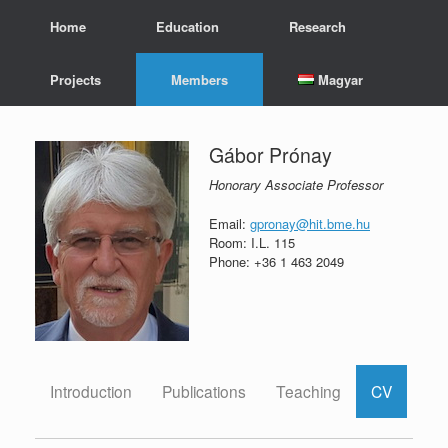
Skip
Home
Education
Research
to
content
Projects
Members
Magyar
Gábor Prónay
Honorary Associate Professor
Email:
gpronay@hit.bme.hu
Room: I.L. 115
Phone: +36 1 463 2049
Introduction
Publications
Teaching
CV