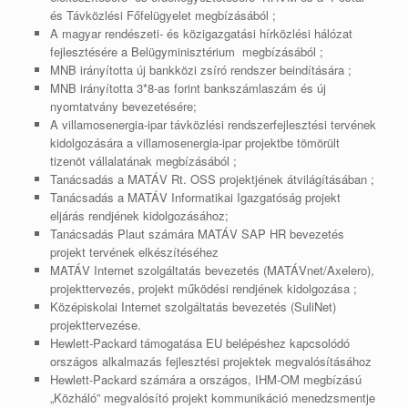
és Távközlési Főfelügyelet megbízásából ;
A magyar rendészeti- és közigazgatási hírközlési hálózat
fejlesztésére a Belügyminisztérium megbízásából ;
MNB irányította új bankközi zsíró rendszer beindítására ;
MNB irányította 3*8-as forint bankszámlaszám és új
nyomtatvány bevezetésére;
A villamosenergia-ipar távközlési rendszerfejlesztési tervének
kidolgozására a villamosenergia-ipar projektbe tömörült
tizenöt vállalatának megbízásából ;
Tanácsadás a MATÁV Rt. OSS projektjének átvilágításában ;
Tanácsadás a MATÁV Informatikai Igazgatóság projekt
eljárás rendjének kidolgozásához;
Tanácsadás Plaut számára MATÁV SAP HR bevezetés
projekt tervének elkészítéséhez
MATÁV Internet szolgáltatás bevezetés (MATÁVnet/Axelero),
projekttervezés, projekt működési rendjének kidolgozása ;
Középiskolai Internet szolgáltatás bevezetés (SuliNet)
projekttervezése.
Hewlett-Packard támogatása EU belépéshez kapcsolódó
országos alkalmazás fejlesztési projektek megvalósításához
Hewlett-Packard számára a országos, IHM-OM megbízású
„Közháló” megvalósító projekt kommunikáció menedzsmentje