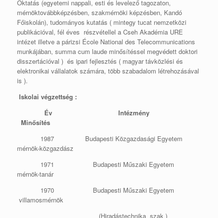
Oktatás (egyetemi nappali, esti és levelező tagozaton,
mérnöktovábbképzésben, szakmérnöki képzésben, Kandó
Főiskolán), tudományos kutatás ( mintegy tucat nemzetközi
publikációval, fél éves részvétellel a Cseh Akadémia URE
intézet illetve a párizsi École National des Telecommunications
munkájában, summa cum laude minősítéssel megvédett doktori
disszertációval ) és ipari fejlesztés ( magyar távközlési és
elektronikai vállalatok számára, több szabadalom létrehozásával
is ).
Iskolai végzettség :
Év
Intézmény
Minősítés
1987 Budapesti Közgazdasági Egyetem
mérnök-közgazdász
1971 Budapesti Műszaki Egyetem
mérnök-tanár
1970 Budapesti Műszaki Egyetem
villamosmérnök
(Hiradástechnika szak )