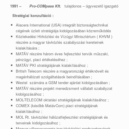
1991 –
Pro-COMpass Kft.
tulajdonos – ügyvezető igazgató
Stratégiai konzultáció :
Alacera International (USA) integrált biztonságtechnikai
cégének üzleti stratégiája kidolgozásában közreműködés
Közlekedési Hírközlési és Vízügyi Minisztérium ( KHVM )
részére a magyar távközlés szabályozási kereteinek
kialakítására ;
MATÁV részére három éves fejlesztési tervük műszaki,
pénzügyi, piaci értékeléséhez ;
MATÁV PKI stratégiájának kialakításához ;
British Telecom részére a magyarországi értéknövelt és
magánhálózati szolgáltatások beindításában ;
Westel számára a GSM tender ajánlat kidolgozásában ;
MATÁV részére projekt menedzsment vállalati szabályzat
kidolgozásához ;
MOL-TELECOM oktatási stratégiájának kialakításához ;
COMEX (később MatávCom) piaci stratégiájának
kialakításához ;
MOL Rt. távközlési hálózatfejlesztési stratégiájának és
terveinek kidolgozásához ;
Magyar villamosenergia-ipar távközlési rendszertervének