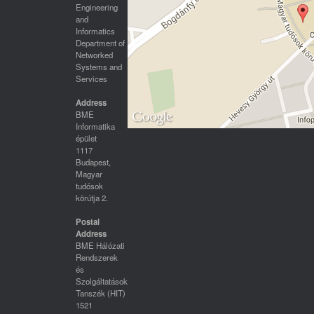
Engineering
and
Informatics
Department of
Networked
Systems and
Services
Address
BME
Informatika
épület
1117
Budapest,
Magyar
tudósok
körútja 2.
Postal
Address
BME Hálózati
Rendszerek
és
Szolgáltatások
Tanszék (HIT)
1521