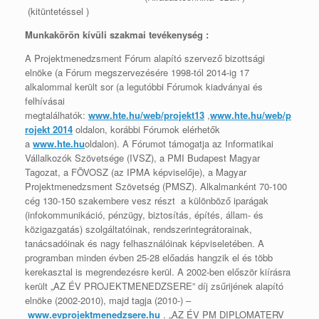
(kitüntetéssel )
Munkakörön kívüli szakmai tevékenység :
A Projektmenedzsment Fórum alapító szervező bizottsági
elnöke (a Fórum megszervezésére 1998-tól 2014-ig 17
alkalommal került sor (a legutóbbi Fórumok kiadványai és
felhívásai
megtalálhatók:
www.hte.hu/web/projekt13
,
www.hte.hu/web/p
rojekt 2014
oldalon, korábbi Fórumok elérhetők
a
www.hte.hu
oldalon). A Fórumot támogatja az Informatikai
Vállalkozók Szövetsége (IVSZ), a PMI Budapest Magyar
Tagozat, a FÖVOSZ (az IPMA képviselője), a Magyar
Projektmenedzsment Szövetség (PMSZ). Alkalmanként 70-100
cég 130-150 szakembere vesz részt a különböző iparágak
(infokommunikáció, pénzügy, biztosítás, építés, állam- és
közigazgatás) szolgáltatóinak, rendszerintegrátorainak,
tanácsadóinak és nagy felhasználóinak képviseletében. A
programban minden évben 25-28 előadás hangzik el és több
kerekasztal is megrendezésre kerül. A 2002-ben először kiírásra
került „AZ ÉV PROJEKTMENEDZSERE” díj zsűrijének alapító
elnöke (2002-2010), majd tagja (2010-) –
www.evprojektmenedzsere.hu
. „AZ ÉV PM DIPLOMATERV